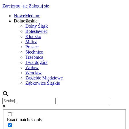
Zarejestruj się
Zaloguj się
NoweMedium
Dolnośląskie
Dolny Śląsk
Bolesławiec
Kłodzko
Milicz
Prusice
Siechnice
Trzebnica
Twardogóra
Wołów
Wrocław
Zagłębie Miedziowe
Ząbkowice Śląskie
Exact matches only