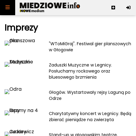
Skip to content
Imprezy
NoweMedium
Dolnośląskie
"WToMiGraj". Festiwal gier planszowych
Wiadomości
w Głogowie
Dla turysty
COVID-19
Polityka
Zaduszki Muzyczne w Legnicy.
Leksykon
Atrakcje
Biznes
Posłuchamy rockowego oraz
Gastronomia
Redakcja
Ludzie
bluesowego brzmienia
Inwestycje
Instytucje
Górnictwo
Serwis
Zgłoś newsa
Atrakcje turystyczne
Głogów. Wystartowały rejsy Laguną po
Sport
Kontakt
Regulamin
Odrze
Kultura
Reklama
Polityka prywatności
Popkultura
Mapa strony
Charytatywny koncert w Legnicy. Będą
Imprezy
Kanały RSS
zbierać pieniądze na zwierzęta
Społeczeństwo
Sprawy społeczne
Stand-up w głogowskim teatrze.