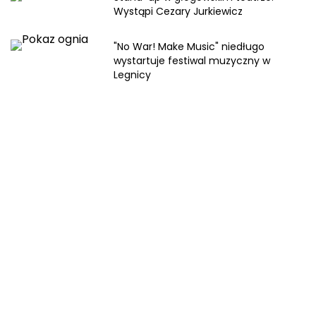
Ekologia
Wystąpi Cezary Jurkiewicz
Lifestyle
Śmieszne
"No War! Make Music" niedługo
Polkowice
wystartuje festiwal muzyczny w
Legnicy