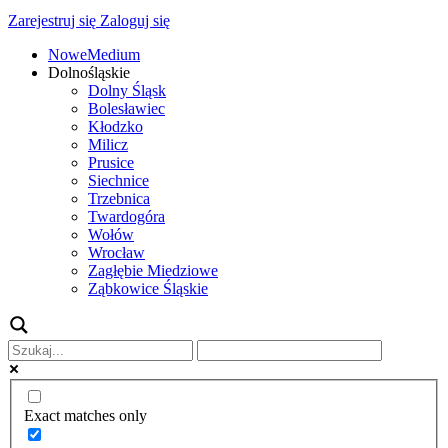
Zarejestruj się
Zaloguj się
NoweMedium
Dolnośląskie
Dolny Śląsk
Bolesławiec
Kłodzko
Milicz
Prusice
Siechnice
Trzebnica
Twardogóra
Wołów
Wrocław
Zagłębie Miedziowe
Ząbkowice Śląskie
Exact matches only