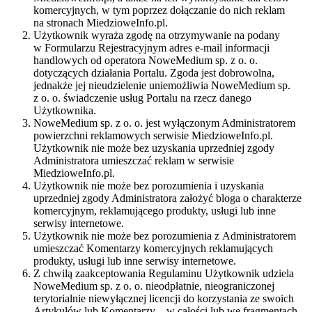
komercyjnych, w tym poprzez dołączanie do nich reklam
na stronach MiedzioweInfo.pl.
Użytkownik wyraża zgodę na otrzymywanie na podany
w Formularzu Rejestracyjnym adres e-mail informacji
handlowych od operatora NoweMedium sp. z o. o.
dotyczących działania Portalu. Zgoda jest dobrowolna,
jednakże jej nieudzielenie uniemożliwia NoweMedium sp.
z o. o. świadczenie usług Portalu na rzecz danego
Użytkownika.
NoweMedium sp. z o. o. jest wyłączonym Administratorem
powierzchni reklamowych serwisie MiedzioweInfo.pl.
Użytkownik nie może bez uzyskania uprzedniej zgody
Administratora umieszczać reklam w serwisie
MiedzioweInfo.pl.
Użytkownik nie może bez porozumienia i uzyskania
uprzedniej zgody Administratora założyć bloga o charakterze
komercyjnym, reklamującego produkty, usługi lub inne
serwisy internetowe.
Użytkownik nie może bez porozumienia z Administratorem
umieszczać Komentarzy komercyjnych reklamujących
produkty, usługi lub inne serwisy internetowe.
Z chwilą zaakceptowania Regulaminu Użytkownik udziela
NoweMedium sp. z o. o. nieodpłatnie, nieograniczonej
terytorialnie niewyłącznej licencji do korzystania ze swoich
Artykułów lub Komentarzy – w całości lub we fragmentach –