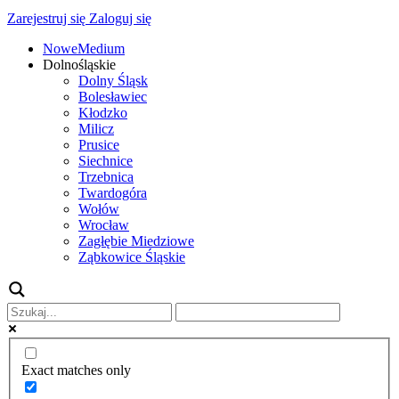
Zarejestruj się
Zaloguj się
NoweMedium
Dolnośląskie
Dolny Śląsk
Bolesławiec
Kłodzko
Milicz
Prusice
Siechnice
Trzebnica
Twardogóra
Wołów
Wrocław
Zagłębie Miedziowe
Ząbkowice Śląskie
Exact matches only