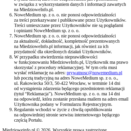
w związku z wykorzystaniem danych i informacji zawartych
na MiedzioweInfo.pl.
NoweMedium sp. z o. o. nie ponosi odpowiedzialności
za treści przekazywane i publikowane przez Użytkowników.
Treści umieszczane przez Użytkowników nie są poglądami
i opiniami NoweMedium sp. z o. o.
NoweMedium sp. z o. o. nie ponosi odpowiedzialności
za aktualność, dokładność, kompletność prezentowanych
na MiedzioweInfo.pl informacji, jak również za ich
przydatność dla określonych działań Użytkowników.
W przypadku stwierdzenia nieprawidłowości
w funkcjonowaniu MiedzioweInfo.pl, Użytkownik ma prawo
skorzystać z procedury reklamacyjnej. W tym celu musi
wysłać reklamację na adres:
prywatnosc@nowemedium.pl
lub pocztą tradycyjną na adres NoweMedium sp. z o. o.,
ul. Rakowiecka 50/3, 50-422 Wrocław, w terminie 14 dni
od wystąpienia zdarzenia będącego przedmiotem reklamacji
(tytuł “Reklamacja”). NoweMedium sp. z o. o. ma 14 dni
na odpowiedź, która zostanie przesłana mailem na adres email
Użytkownika podany w Formularzu Rejestracyjnym.
Regulamin wchodzi w życie z chwilą opublikowania
na odpowiedniej stronie serwisu internetowego będącego
częścią Portalu.
Miedzioweinfo.pl © 2026. Wszystkie prawa zastrzeżone.