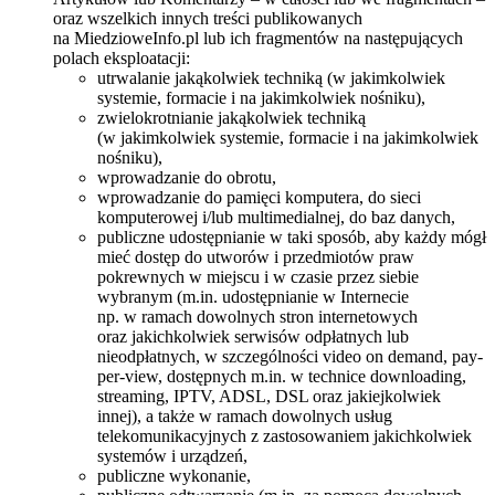
oraz wszelkich innych treści publikowanych
na MiedzioweInfo.pl lub ich fragmentów na następujących
polach eksploatacji:
utrwalanie jakąkolwiek techniką (w jakimkolwiek
systemie, formacie i na jakimkolwiek nośniku),
zwielokrotnianie jakąkolwiek techniką
(w jakimkolwiek systemie, formacie i na jakimkolwiek
nośniku),
wprowadzanie do obrotu,
wprowadzanie do pamięci komputera, do sieci
komputerowej i/lub multimedialnej, do baz danych,
publiczne udostępnianie w taki sposób, aby każdy mógł
mieć dostęp do utworów i przedmiotów praw
pokrewnych w miejscu i w czasie przez siebie
wybranym (m.in. udostępnianie w Internecie
np. w ramach dowolnych stron internetowych
oraz jakichkolwiek serwisów odpłatnych lub
nieodpłatnych, w szczególności video on demand, pay-
per-view, dostępnych m.in. w technice downloading,
streaming, IPTV, ADSL, DSL oraz jakiejkolwiek
innej), a także w ramach dowolnych usług
telekomunikacyjnych z zastosowaniem jakichkolwiek
systemów i urządzeń,
publiczne wykonanie,