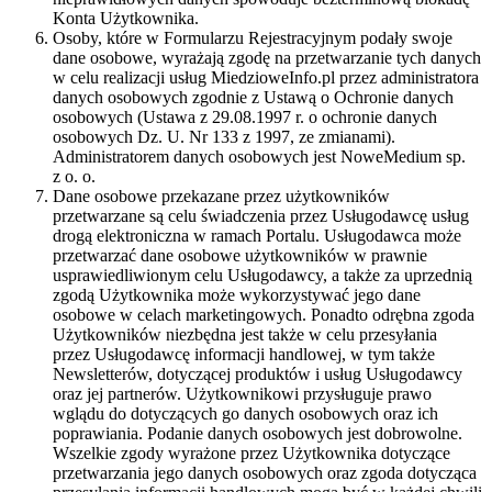
Konta Użytkownika.
Osoby, które w Formularzu Rejestracyjnym podały swoje
dane osobowe, wyrażają zgodę na przetwarzanie tych danych
w celu realizacji usług MiedzioweInfo.pl przez administratora
danych osobowych zgodnie z Ustawą o Ochronie danych
osobowych (Ustawa z 29.08.1997 r. o ochronie danych
osobowych Dz. U. Nr 133 z 1997, ze zmianami).
Administratorem danych osobowych jest NoweMedium sp.
z o. o.
Dane osobowe przekazane przez użytkowników
przetwarzane są celu świadczenia przez Usługodawcę usług
drogą elektroniczna w ramach Portalu. Usługodawca może
przetwarzać dane osobowe użytkowników w prawnie
usprawiedliwionym celu Usługodawcy, a także za uprzednią
zgodą Użytkownika może wykorzystywać jego dane
osobowe w celach marketingowych. Ponadto odrębna zgoda
Użytkowników niezbędna jest także w celu przesyłania
przez Usługodawcę informacji handlowej, w tym także
Newsletterów, dotyczącej produktów i usług Usługodawcy
oraz jej partnerów. Użytkownikowi przysługuje prawo
wglądu do dotyczących go danych osobowych oraz ich
poprawiania. Podanie danych osobowych jest dobrowolne.
Wszelkie zgody wyrażone przez Użytkownika dotyczące
przetwarzania jego danych osobowych oraz zgoda dotycząca