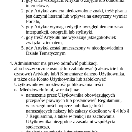
gdy chce wzbogacić Artykuł o Zdjęcie lub odnośniki
internetowe,
gdy Artykuł zawiera niedozwolone znaki, treść pisana
jest dużymi literami lub wpływa na estetyczny wymiar
Portalu,
gdy Artykuł wymaga edycji z uwzględnieniem zasad
interpunkcji, ortografii lub stylistyki,
gdy treść Artykułu nie wykazuje jakiegokolwiek
związku z tematem,
gdy Artykuł został umieszczony w nieodpowiednim
Dziale Tematycznym.
Administrator ma prawo odmówić publikacji
albo bezzwłocznie usunąć lub zablokować (całkowicie lub
czasowo) Artykuły lub/i Komentarze danego Użytkownika,
a także całe Konto Użytkownika lub zablokować
Użytkownikowi możliwość publikowania treści
na MiedzioweInfo.pl, w reakcji na:
naruszenie przez Użytkownika obowiązujących
przepisów prawnych lub postanowień Regulaminu,
w szczególności poprzez publikację treści
naruszających nakazy lub zakazy określone w § 4 lub §
7 Regulaminu, a także w reakcji na zachowania
Użytkownika niezgodne z zasadami współżycia
społecznego,