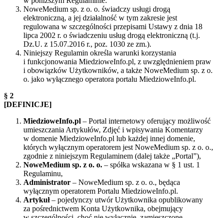
w poniższym Regulaminie.
NoweMedium sp. z o. o. świadczy usługi drogą
elektroniczną, a jej działalność w tym zakresie jest
regulowana w szczególności przepisami Ustawy z dnia 18
lipca 2002 r. o świadczeniu usług drogą elektroniczną (t.j.
Dz.U. z 15.07.2016 r., poz. 1030 ze zm.).
Niniejszy Regulamin określa warunki korzystania
i funkcjonowania MiedzioweInfo.pl, z uwzględnieniem praw
i obowiązków Użytkowników, a także NoweMedium sp. z o.
o. jako wyłącznego operatora portalu MiedzioweInfo.pl.
§ 2
[DEFINICJE]
MiedzioweInfo.pl
– Portal internetowy oferujący możliwość
umieszczania Artykułów, Zdjęć i wpisywania Komentarzy
w domenie MiedzioweInfo.pl lub każdej innej domenie,
których wyłącznym operatorem jest NoweMedium sp. z o. o.,
zgodnie z niniejszym Regulaminem (dalej także „Portal”),
NoweMedium sp. z o. o.
– spółka wskazana w § 1 ust. 1
Regulaminu,
Administrator
– NoweMedium sp. z o. o., będąca
wyłącznym operatorem Portalu MiedzioweInfo.pl.
Artykuł
– pojedynczy utwór Użytkownika opublikowany
za pośrednictwem Konta Użytkownika, obejmujący
w szczególności, choć nie wyłącznie, zamieszczone