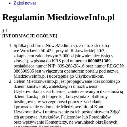
Zgłoś newsa
Regulamin MiedzioweInfo.pl
§ 1
[INFORMACJE OGÓLNE]
Spółka pod firmą NoweMedium sp. z o. o. z siedzibą
we Wrocławiu 50-422, przy ul. Rakowieckiej 50/3,
z kapitałem zakładowym 5 000 zł (słownie: pięć tysięcy
złotych), wpisana do KRS pod numerem
0000851389
,
posiadająca numer NIP: 899-288-28-16 oraz numer REGON:
386590985 jest wyłącznym operatorem portalu pod nazwą
MiedzioweInfo.pl i udostępnia go Użytkownikom.
Celem MiedzioweInfo.pl jest propagowanie idei oddolnego
dziennikarstwa obywatelskiego i umożliwienia
Użytkownikom sieci Internet, zainteresowanym działalnością
dziennikarską lub blogerską, korzystania z platformy
hostingowej, w szczególności poprzez zakładanie
i prowadzenie w domenie MiedzioweInfo.pl Kont
Użytkowników i umieszczanie za ich pośrednictwem Zdjęć
ich autorstwa, Artykułów, Felietonów lub Poradników
oraz wpisywanie Komentarzy, na warunkach określonych