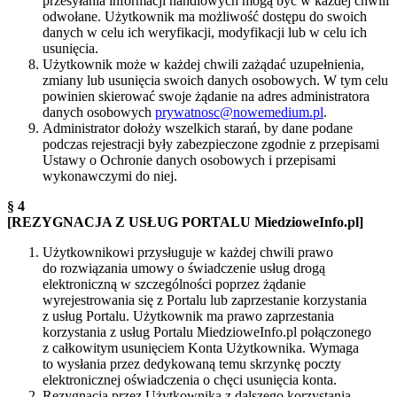
przesyłania informacji handlowych mogą być w każdej chwili
odwołane. Użytkownik ma możliwość dostępu do swoich
danych w celu ich weryfikacji, modyfikacji lub w celu ich
usunięcia.
Użytkownik może w każdej chwili zażądać uzupełnienia,
zmiany lub usunięcia swoich danych osobowych. W tym celu
powinien skierować swoje żądanie na adres administratora
danych osobowych
prywatnosc@nowemedium.pl
.
Administrator dołoży wszelkich starań, by dane podane
podczas rejestracji były zabezpieczone zgodnie z przepisami
Ustawy o Ochronie danych osobowych i przepisami
wykonawczymi do niej.
§ 4
[REZYGNACJA Z USŁUG PORTALU MiedzioweInfo.pl]
Użytkownikowi przysługuje w każdej chwili prawo
do rozwiązania umowy o świadczenie usług drogą
elektroniczną w szczególności poprzez żądanie
wyrejestrowania się z Portalu lub zaprzestanie korzystania
z usług Portalu. Użytkownik ma prawo zaprzestania
korzystania z usług Portalu MiedzioweInfo.pl połączonego
z całkowitym usunięciem Konta Użytkownika. Wymaga
to wysłania przez dedykowaną temu skrzynkę poczty
elektronicznej oświadczenia o chęci usunięcia konta.
Rezygnacja przez Użytkownika z dalszego korzystania