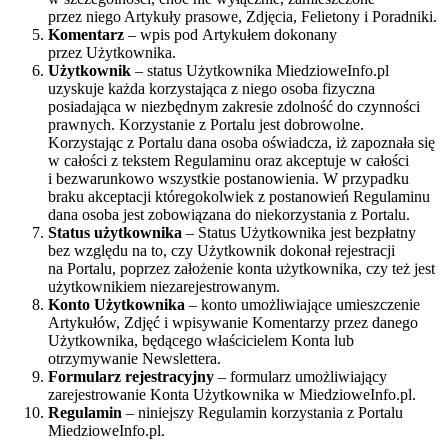
przez niego Artykuły prasowe, Zdjęcia, Felietony i Poradniki.
Komentarz
– wpis pod Artykułem dokonany
przez Użytkownika.
Użytkownik
– status Użytkownika MiedzioweInfo.pl
uzyskuje każda korzystająca z niego osoba fizyczna
posiadająca w niezbędnym zakresie zdolność do czynności
prawnych. Korzystanie z Portalu jest dobrowolne.
Korzystając z Portalu dana osoba oświadcza, iż zapoznała się
w całości z tekstem Regulaminu oraz akceptuje w całości
i bezwarunkowo wszystkie postanowienia. W przypadku
braku akceptacji któregokolwiek z postanowień Regulaminu
dana osoba jest zobowiązana do niekorzystania z Portalu.
Status użytkownika
– Status Użytkownika jest bezpłatny
bez względu na to, czy Użytkownik dokonał rejestracji
na Portalu, poprzez założenie konta użytkownika, czy też jest
użytkownikiem niezarejestrowanym.
Konto Użytkownika
– konto umożliwiające umieszczenie
Artykułów, Zdjęć i wpisywanie Komentarzy przez danego
Użytkownika, będącego właścicielem Konta lub
otrzymywanie Newslettera.
Formularz rejestracyjny
– formularz umożliwiający
zarejestrowanie Konta Użytkownika w MiedzioweInfo.pl.
Regulamin
– niniejszy Regulamin korzystania z Portalu
MiedzioweInfo.pl.