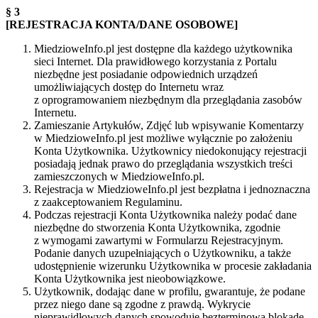
§ 3
[REJESTRACJA KONTA/DANE OSOBOWE]
MiedzioweInfo.pl jest dostępne dla każdego użytkownika
sieci Internet. Dla prawidłowego korzystania z Portalu
niezbędne jest posiadanie odpowiednich urządzeń
umożliwiających dostęp do Internetu wraz
z oprogramowaniem niezbędnym dla przeglądania zasobów
Internetu.
Zamieszanie Artykułów, Zdjęć lub wpisywanie Komentarzy
w MiedzioweInfo.pl jest możliwe wyłącznie po założeniu
Konta Użytkownika. Użytkownicy niedokonujący rejestracji
posiadają jednak prawo do przeglądania wszystkich treści
zamieszczonych w MiedzioweInfo.pl.
Rejestracja w MiedzioweInfo.pl jest bezpłatna i jednoznaczna
z zaakceptowaniem Regulaminu.
Podczas rejestracji Konta Użytkownika należy podać dane
niezbędne do stworzenia Konta Użytkownika, zgodnie
z wymogami zawartymi w Formularzu Rejestracyjnym.
Podanie danych uzupełniających o Użytkowniku, a także
udostępnienie wizerunku Użytkownika w procesie zakładania
Konta Użytkownika jest nieobowiązkowe.
Użytkownik, dodając dane w profilu, gwarantuje, że podane
przez niego dane są zgodne z prawdą. Wykrycie
nieprawidłowych danych spowoduje bezterminową blokadę