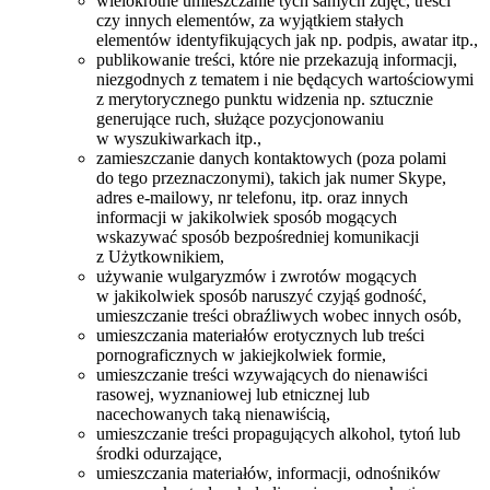
wielokrotne umieszczanie tych samych zdjęć, treści
czy innych elementów, za wyjątkiem stałych
elementów identyfikujących jak np. podpis, awatar itp.,
publikowanie treści, które nie przekazują informacji,
niezgodnych z tematem i nie będących wartościowymi
z merytorycznego punktu widzenia np. sztucznie
generujące ruch, służące pozycjonowaniu
w wyszukiwarkach itp.,
zamieszczanie danych kontaktowych (poza polami
do tego przeznaczonymi), takich jak numer Skype,
adres e-mailowy, nr telefonu, itp. oraz innych
informacji w jakikolwiek sposób mogących
wskazywać sposób bezpośredniej komunikacji
z Użytkownikiem,
używanie wulgaryzmów i zwrotów mogących
w jakikolwiek sposób naruszyć czyjąś godność,
umieszczanie treści obraźliwych wobec innych osób,
umieszczania materiałów erotycznych lub treści
pornograficznych w jakiejkolwiek formie,
umieszczanie treści wzywających do nienawiści
rasowej, wyznaniowej lub etnicznej lub
nacechowanych taką nienawiścią,
umieszczanie treści propagujących alkohol, tytoń lub
środki odurzające,
umieszczania materiałów, informacji, odnośników