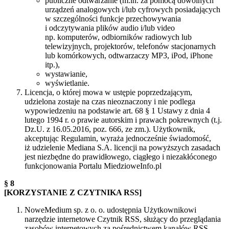
publiczne odtwarzanie (m.in. za pomocą dowolnych
urządzeń analogowych i/lub cyfrowych posiadających
w szczególności funkcje przechowywania
i odczytywania plików audio i/lub video
np. komputerów, odbiorników radiowych lub
telewizyjnych, projektorów, telefonów stacjonarnych
lub komórkowych, odtwarzaczy MP3, iPod, iPhone
itp.),
wystawianie,
wyświetlanie.
Licencja, o której mowa w ustępie poprzedzającym,
udzielona zostaje na czas nieoznaczony i nie podlega
wypowiedzeniu na podstawie art. 68 § 1 Ustawy z dnia 4
lutego 1994 r. o prawie autorskim i prawach pokrewnych (t.j.
Dz.U. z 16.05.2016, poz. 666, ze zm.). Użytkownik,
akceptując Regulamin, wyraża jednocześnie świadomość,
iż udzielenie Mediana S.A. licencji na powyższych zasadach
jest niezbędne do prawidłowego, ciągłego i niezakłóconego
funkcjonowania Portalu MiedzioweInfo.pl
§ 8
[KORZYSTANIE Z CZYTNIKA RSS]
NoweMedium sp. z o. o. udostępnia Użytkownikowi
narzędzie internetowe Czytnik RSS, służący do przeglądania
zasobów internetowych za pośrednictwem kanałów RSS