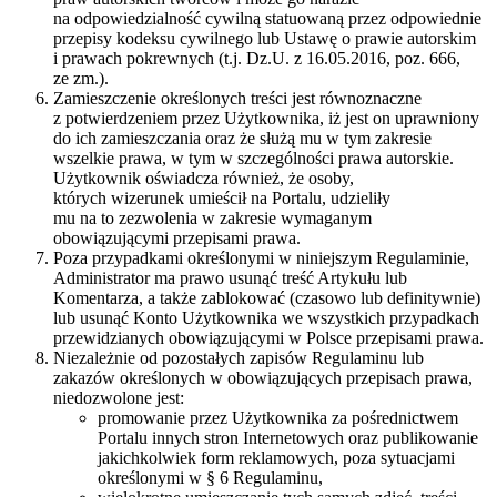
na odpowiedzialność cywilną statuowaną przez odpowiednie
przepisy kodeksu cywilnego lub Ustawę o prawie autorskim
i prawach pokrewnych (t.j. Dz.U. z 16.05.2016, poz. 666,
ze zm.).
Zamieszczenie określonych treści jest równoznaczne
z potwierdzeniem przez Użytkownika, iż jest on uprawniony
do ich zamieszczania oraz że służą mu w tym zakresie
wszelkie prawa, w tym w szczególności prawa autorskie.
Użytkownik oświadcza również, że osoby,
których wizerunek umieścił na Portalu, udzieliły
mu na to zezwolenia w zakresie wymaganym
obowiązującymi przepisami prawa.
Poza przypadkami określonymi w niniejszym Regulaminie,
Administrator ma prawo usunąć treść Artykułu lub
Komentarza, a także zablokować (czasowo lub definitywnie)
lub usunąć Konto Użytkownika we wszystkich przypadkach
przewidzianych obowiązującymi w Polsce przepisami prawa.
Niezależnie od pozostałych zapisów Regulaminu lub
zakazów określonych w obowiązujących przepisach prawa,
niedozwolone jest:
promowanie przez Użytkownika za pośrednictwem
Portalu innych stron Internetowych oraz publikowanie
jakichkolwiek form reklamowych, poza sytuacjami
określonymi w § 6 Regulaminu,