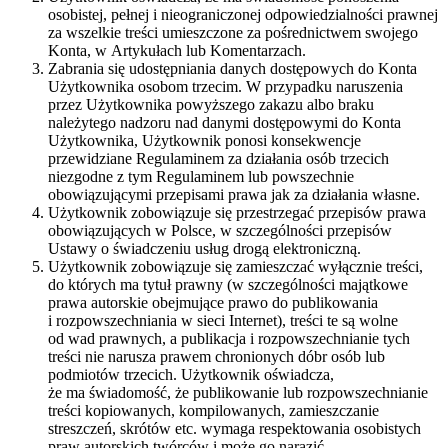
osobistej, pełnej i nieograniczonej odpowiedzialności prawnej
za wszelkie treści umieszczone za pośrednictwem swojego
Konta, w Artykułach lub Komentarzach.
Zabrania się udostępniania danych dostępowych do Konta
Użytkownika osobom trzecim. W przypadku naruszenia
przez Użytkownika powyższego zakazu albo braku
należytego nadzoru nad danymi dostępowymi do Konta
Użytkownika, Użytkownik ponosi konsekwencje
przewidziane Regulaminem za działania osób trzecich
niezgodne z tym Regulaminem lub powszechnie
obowiązującymi przepisami prawa jak za działania własne.
Użytkownik zobowiązuje się przestrzegać przepisów prawa
obowiązujących w Polsce, w szczególności przepisów
Ustawy o świadczeniu usług drogą elektroniczną.
Użytkownik zobowiązuje się zamieszczać wyłącznie treści,
do których ma tytuł prawny (w szczególności majątkowe
prawa autorskie obejmujące prawo do publikowania
i rozpowszechniania w sieci Internet), treści te są wolne
od wad prawnych, a publikacja i rozpowszechnianie tych
treści nie narusza prawem chronionych dóbr osób lub
podmiotów trzecich. Użytkownik oświadcza,
że ma świadomość, że publikowanie lub rozpowszechnianie
treści kopiowanych, kompilowanych, zamieszczanie
streszczeń, skrótów etc. wymaga respektowania osobistych
praw autorskich twórców i może go narazić