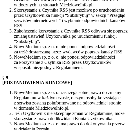
widocznych na stronach MiedzioweInfo.pl.
Skorzystanie z Czytnika RSS jest możliwe po uruchomieniu
przez Użytkownika funkcji “Subskrybuj” w sekcji “Przegląd
serwisów internetowych” i wybranie odpowiednich kanałów
RSS.
Zakończenie korzystania z Czytnika RSS odbywa się poprzez
zmianę ustawień Użytkownika po uruchomieniu funkcji
“Subskrybuj”.
NoweMedium sp. z o. o. nie ponosi odpowiedzialności
za treść dostarczaną przez wydawców poprzez kanały RSS.
NoweMedium sp. z o. o. nie ponosi odpowiedzialności
za korzystanie z Czytnika RSS przez Użytkowników
w sposób niezgodny z Regulaminem.
§ 9
[POSTANOWIENIA KOŃCOWE]
NoweMedium sp. z o. o. zastrzega sobie prawo do zmiany
Regulaminu w każdym czasie, o czym osoby korzystające
z serwisu zostaną poinformowane na odpowiedniej stronie
w domenie MiedzioweInfo.pl.
Jeśli Użytkownik nie akceptuje zmian w Regulaminie, może
skorzystać z prawa do likwidacji Konta Użytkownika.
NoweMedium sp. z o. o. ma prawo do dokonywania przerw
w działaniu Portalu.