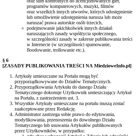
oraz sum kontrolnych do licencjonowanych gier,
programów komputerowych, muzyki, filmów
oraz wszelkich innych utworów, których udostępnienie
lub umożliwienie udostępnienia narusza lub może
naruszać prawa autorskie osób trzecich,
podejmowanie jakichkolwiek innych działań
naruszających zasady współżycia społecznego,
w szczególności zasady w zakresie publikowania treści
w Internecie (w szczególności spamowanie,
floodowanie, trollowanie etc.).
§ 6
[ZASADY PUBLIKOWANIA TREŚCI NA MiedzioweInfo.pl]
Artykuły umieszczane na Portalu mogą być
przyporządkowywane do Działów Tematycznych.
Przyporządkowania Artykułu do danego Działu
Tematycznego dokonuje Użytkownik umieszczający Artykuł
na Portalu, z zastrzeżeniem ust. 3.
Wszystkie Artykuły umieszczane na portalu muszą zostać
zaakceptowane przez Redakcję.
Administrator zastrzega sobie prawo do edytowania,
modyfikowania, przenoszenia do dowolnego Działu
Tematycznego lub usuwania Artykułów publikowanych
przez Użytkowników, w przypadku: