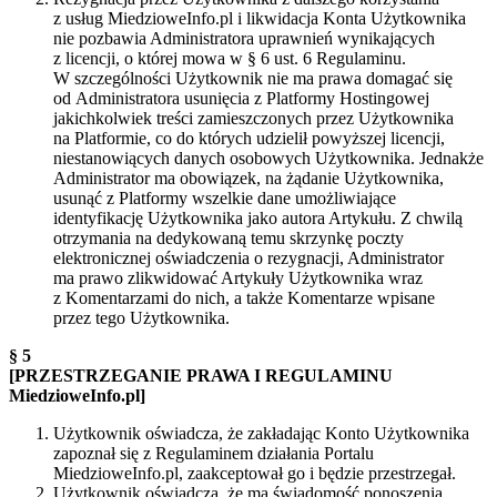
z usług MiedzioweInfo.pl i likwidacja Konta Użytkownika
nie pozbawia Administratora uprawnień wynikających
z licencji, o której mowa w § 6 ust. 6 Regulaminu.
W szczególności Użytkownik nie ma prawa domagać się
od Administratora usunięcia z Platformy Hostingowej
jakichkolwiek treści zamieszczonych przez Użytkownika
na Platformie, co do których udzielił powyższej licencji,
niestanowiących danych osobowych Użytkownika. Jednakże
Administrator ma obowiązek, na żądanie Użytkownika,
usunąć z Platformy wszelkie dane umożliwiające
identyfikację Użytkownika jako autora Artykułu. Z chwilą
otrzymania na dedykowaną temu skrzynkę poczty
elektronicznej oświadczenia o rezygnacji, Administrator
ma prawo zlikwidować Artykuły Użytkownika wraz
z Komentarzami do nich, a także Komentarze wpisane
przez tego Użytkownika.
§ 5
[PRZESTRZEGANIE PRAWA I REGULAMINU
MiedzioweInfo.pl]
Użytkownik oświadcza, że zakładając Konto Użytkownika
zapoznał się z Regulaminem działania Portalu
MiedzioweInfo.pl, zaakceptował go i będzie przestrzegał.
Użytkownik oświadcza, że ma świadomość ponoszenia